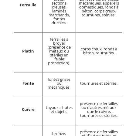
sections
mécaniques, appareils
Ferraille
creuses,
domestiques, ronds à
laminés
béton, corps creux,
marchands,
tournures, stériles..
fontes
ductiles.
ferrailles à
broyer
(présence de
corps creux, ronds à
Platin
métaux ou
béton, tournures.
stériles en
faible
proportion).
fontes grises
Fonte
ou
tournures et stériles.
mécaniques.
présence de ferrailles
tuyaux, chutes
ou d’autres métaux
Cuivre
et objets.
que le cuivre,
tournures et stériles.
présence de ferrailles
bronze,
et d’autres métaux