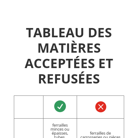
TABLEAU DES
MATIÈRES
ACCEPTÉES ET
REFUSÉES


ferrailles
minces ou
épaisses,
ferrailles de
tubes,
carrosseries ou pièces