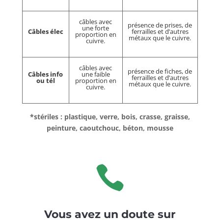
câbles avec
présence de prises, de
une forte
Câbles élec
ferrailles et d’autres
proportion en
métaux que le cuivre.
cuivre.
câbles avec
présence de fiches, de
Câbles info
une faible
ferrailles et d’autres
ou tél
proportion en
métaux que le cuivre.
cuivre.
*stériles : plastique, verre, bois, crasse, graisse,
peinture, caoutchouc, béton, mousse

Vous avez un doute sur