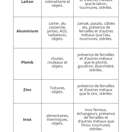
Laiton
robinetterie et
que le laiton,
objets.
tournures, stériles.
carter, alu
zamak, paxalu, câbles
casserole,
alu, présence de
Aluminium
jantes, AGS,
ferrailles et d’autres
radiateurs,
métaux que l’alu,
objets.
tournures, stériles.
présence de ferrailles
chutes,
et d’autres métaux
Plomb
rouleaux et
que le plomb,
objets.
goudron, étanchéité,
stériles.
présence de ferrailles
Toitures,
Zinc
et d’autres métaux
objets.
que le zinc, stériles.
inox ferreux,
échangeurs, présence
alimentaires,
de ferrailles et
Inox
thermiques,
d’autres métaux que
objets.
l’inox, tournures,
stériles.