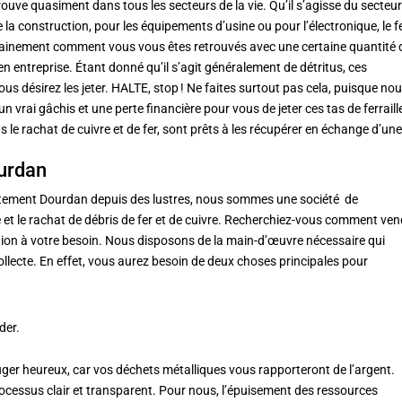
etrouve quasiment dans tous les secteurs de la vie. Qu’il s’agisse du secteu
de la construction, pour les équipements d’usine ou pour l’électronique, le f
tainement comment vous vous êtes retrouvés avec une certaine quantité 
u en entreprise. Étant donné qu’il s’agit généralement de détritus, ces
 désirez les jeter. HALTE, stop ! Ne faites surtout pas cela, puisque no
t un vrai gâchis et une perte financière pour vous de jeter ces tas de ferraill
s le rachat de cuivre et de fer, sont prêts à les récupérer en échange d’un
ourdan
partement Dourdan depuis des lustres, nous sommes une société de
te et le rachat de débris de fer et de cuivre. Recherchiez-vous comment ve
ution à votre besoin. Nous disposons de la main-d’œuvre nécessaire qui
llecte.
En effet, vous aurez besoin de deux choses principales pour
der.
uger heureux, car vos déchets métalliques vous rapporteront de l’argent.
cessus clair et transparent. Pour nous, l’épuisement des ressources