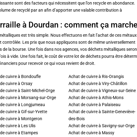
issante sont des facteurs qui nécessitent que l’on recycle en abondance.
me de recyclé par an afin d’apporter une valable contribution à
erraille à Dourdan : comment ça marche
étalliques est très simple. Nous effectuons en fait l’achat de ces métaux
nt contrôlée. Les prix que nous appliquons sont de même universellement
s de la bourse.
Une fois dans nos agences, vos déchets métalliques seron
is à vide. Une fois fait, le coût de votre lot de déchets pourra être déter
financiers pour recevoir ce qui vous revient de droit.
de cuivre à Bondoufle
Achat de cuivre à Ris-Orangis
de cuivre à Orsay
Achat de cuivre à Viry-Châtillon
de cuivre à Saint-Michel-Orge
Achat de cuivre à Vigneux-sur-Seine
de cuivre à Morsang-sur-Orge
Achat de cuivre à Athis-Mons
 de cuivre à Longjumeau
Achat de cuivre à Palaiseau
de cuivre à Gif-sur-Yvette
Achat de cuivre à Sainte-Geneviève-
de cuivre à Montgeron
des-Bois
de cuivre à Les Ulis
Achat de cuivre à Savigny-sur-Orge
de cuivre à Etampes
Achat de cuivre à Massy