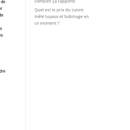
combien ça rapporte
r de
er
Quel est le prix du cuivre
de
mêlé tuyaux et bobinage en
ce moment ?
us
es
e
ndre